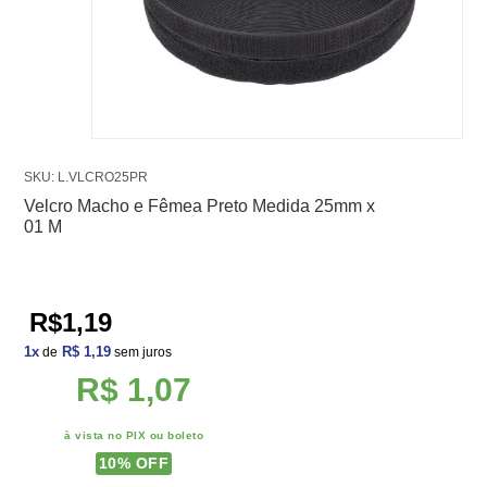
SKU: L.VLCRO25PR
Velcro Macho e Fêmea Preto Medida 25mm x
01 M
R$1,19
1
x
R$ 1,19
de
sem juros
R$ 1,07
à vista no PIX ou boleto
10
% OFF