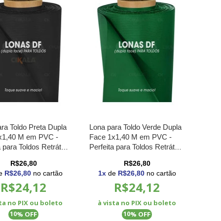
ra Toldo Preta Dupla
Lona para Toldo Verde Dupla
x1,40 M em PVC -
Face 1x1,40 M em PVC -
a para Toldos Retráteis
Perfeita para Toldos Retráteis
nas
e Cortinas
R$26,80
R$26,80
e
R$26,80
no cartão
1
x
de
R$26,80
no cartão
R$24,12
R$24,12
sta no PIX ou boleto
à vista no PIX ou boleto
% OFF
% OFF
10
10