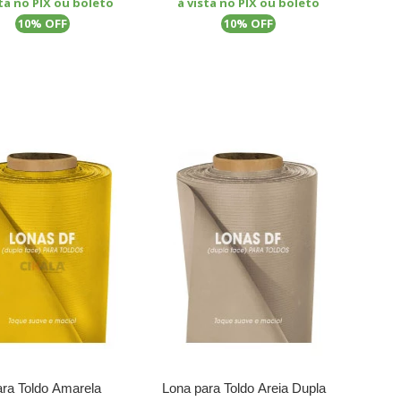
sta no PIX ou boleto
à vista no PIX ou boleto
% OFF
% OFF
10
10
ara Toldo Amarela
Lona para Toldo Areia Dupla