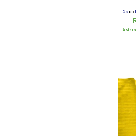
Retráteis
1
x
de
à vist