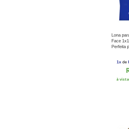
Lona par
Face 1x1
Perfeita 
e Cortina
1
x
de
à vist