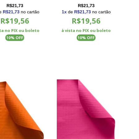
is e Cortinas
Retráteis e Cortinas
R$21,73
R$21,73
e
R$21,73
no cartão
1
x
de
R$21,73
no cartão
R$19,56
R$19,56
sta no PIX ou boleto
à vista no PIX ou boleto
% OFF
% OFF
10
10