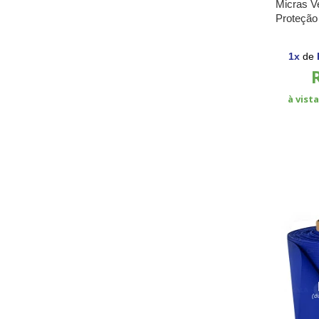
Micras V
Proteção
Metro pa
1
x
de
à vist