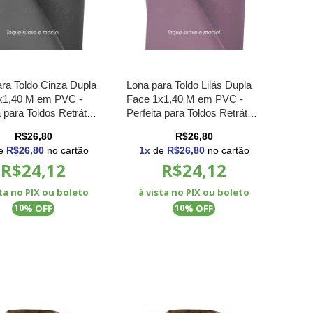
ra Toldo Cinza Dupla
Lona para Toldo Lilás Dupla
x1,40 M em PVC -
Face 1x1,40 M em PVC -
a para Toldos Retráteis
Perfeita para Toldos Retráteis
nas
e Cortinas
R$26,80
R$26,80
e
R$26,80
no cartão
1
x
de
R$26,80
no cartão
R$24,12
R$24,12
sta no PIX ou boleto
à vista no PIX ou boleto
% OFF
% OFF
10
10