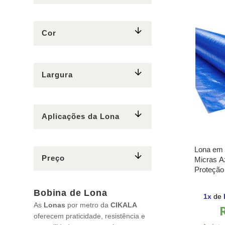
Cor
Largura
Aplicações da Lona
Lona em 
Preço
Micras A
Proteção
Metro pa
Bobina de Lona
1
x
de
As
Lonas
por metro da
CIKALA
oferecem praticidade, resistência e