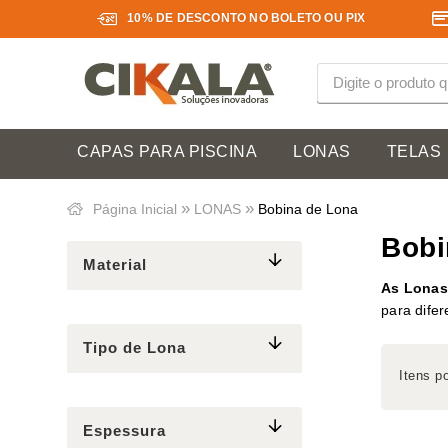
10% DE DESCONTO NO BOLETO OU PIX
CAPAS PARA PISCINA
LONAS
TELAS
»
»
Página Inicial
LONAS
Bobina de Lona
Bobi
Material
As Lonas
para difer
Tipo de Lona
Itens p
Espessura