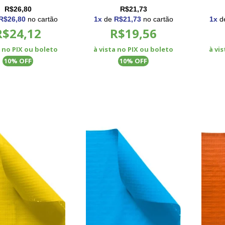
 e Cortinas
Retráteis e Cortinas
Retráte
R$26,80
R$21,73
R$26,80
no cartão
1
x
de
R$21,73
no cartão
1
x
d
R$24,12
R$19,56
a no PIX ou boleto
à vista no PIX ou boleto
à vi
% OFF
% OFF
10
10