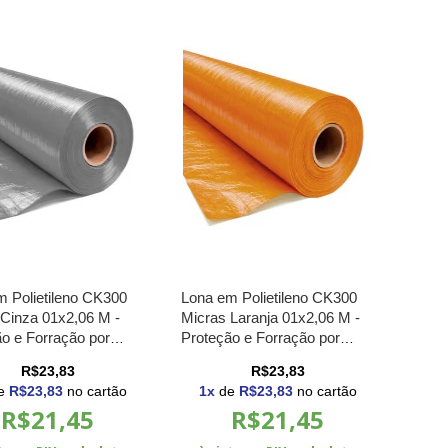
m Polietileno CK300
Lona em Polietileno CK300
 Cinza 01x2,06 M -
Micras Laranja 01x2,06 M -
o e Forração por
Proteção e Forração por
ara Construção Civil
Metro para Construção Civil
R$23,83
R$23,83
e
R$23,83
no cartão
1
x
de
R$23,83
no cartão
R$21,45
R$21,45