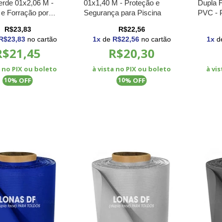
erde 01x2,06 M -
01x1,40 M - Proteção e
Dupla 
 e Forração por
Segurança para Piscina
PVC - P
ra Construção Civil
Retráte
R$23,83
R$22,56
R$23,83
no cartão
1
x
de
R$22,56
no cartão
1
x
d
R$21,45
R$20,30
a no PIX ou boleto
à vista no PIX ou boleto
à vi
% OFF
% OFF
10
10