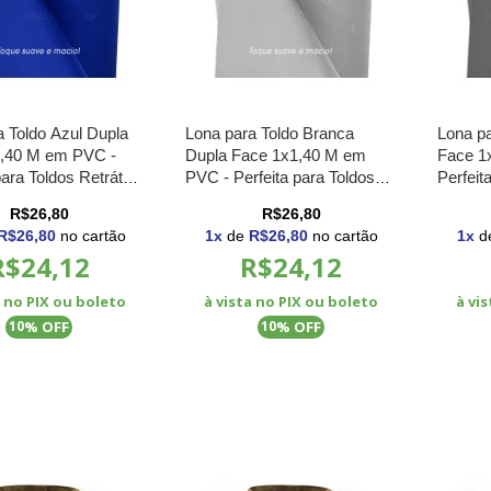
a Toldo Azul Dupla
Lona para Toldo Branca
Lona pa
,40 M em PVC -
Dupla Face 1x1,40 M em
Face 1
para Toldos Retráteis
PVC - Perfeita para Toldos
Perfeit
s
Retráteis e Cortinas
e Corti
R$26,80
R$26,80
R$26,80
no cartão
1
x
de
R$26,80
no cartão
1
x
d
R$24,12
R$24,12
a no PIX ou boleto
à vista no PIX ou boleto
à vi
% OFF
% OFF
10
10