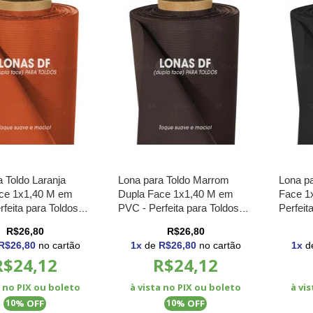
 Toldo Laranja
Lona para Toldo Marrom
Lona pa
ce 1x1,40 M em
Dupla Face 1x1,40 M em
Face 1
feita para Toldos
PVC - Perfeita para Toldos
Perfeit
 e Cortinas
Retráteis e Cortinas
e Corti
R$26,80
R$26,80
R$26,80
no cartão
1
x
de
R$26,80
no cartão
1
x
d
R$24,12
R$24,12
a no PIX ou boleto
à vista no PIX ou boleto
à vi
% OFF
% OFF
10
10