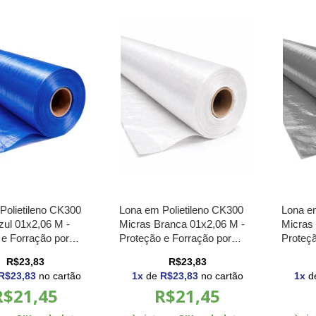
Polietileno CK300
Lona em Polietileno CK300
Lona e
zul 01x2,06 M -
Micras Branca 01x2,06 M -
Micras
 e Forração por
Proteção e Forração por
Proteçã
ra Construção Civil
Metro para Construção Civil
Metro p
R$23,83
R$23,83
R$23,83
no cartão
1
x
de
R$23,83
no cartão
1
x
d
R$21,45
R$21,45