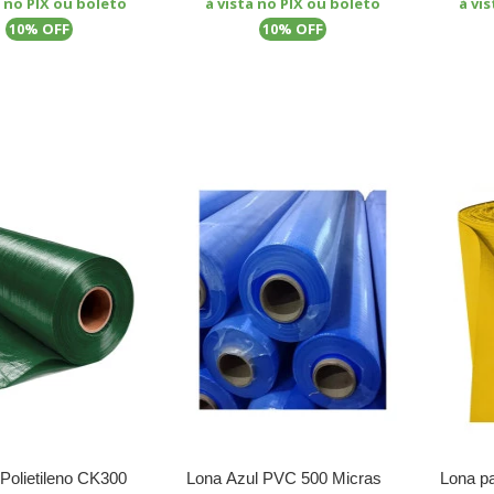
a no PIX ou boleto
à vista no PIX ou boleto
à vi
% OFF
% OFF
10
10
Polietileno CK300
Lona Azul PVC 500 Micras
Lona p