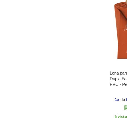
Lona para
Dupla Fa
PVC - Per
Retráteis
1
x
de
à vist