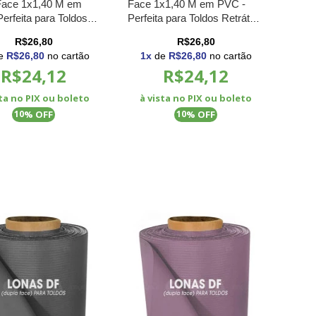
Face 1x1,40 M em
Face 1x1,40 M em PVC -
erfeita para Toldos
Perfeita para Toldos Retráteis
is e Cortinas
e Cortinas
R$26,80
R$26,80
e
R$26,80
no cartão
1
x
de
R$26,80
no cartão
R$24,12
R$24,12
sta no PIX ou boleto
à vista no PIX ou boleto
% OFF
% OFF
10
10