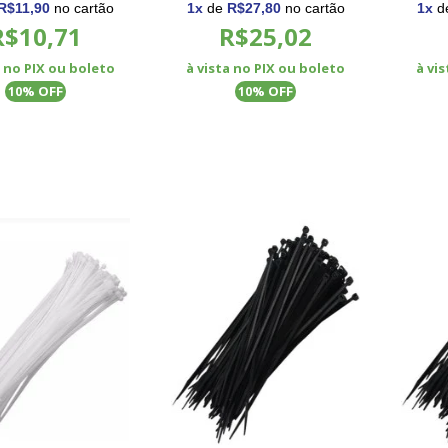
R$11,90
no cartão
1
x
de
R$27,80
no cartão
1
x
d
R$10,71
R$25,02
a no PIX ou boleto
à vista no PIX ou boleto
à vi
% OFF
% OFF
10
10