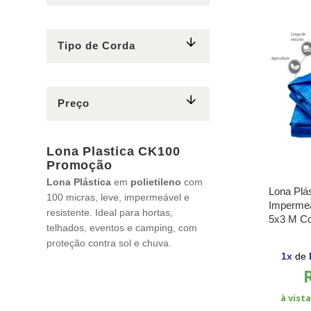
Tipo de Corda
Preço
Lona Plastica CK100
Promoção
Lona Plástica
em
polietileno
com
Lona Plás
100 micras, leve, impermeável e
Imperme
resistente. Ideal para hortas,
5x3 M Co
telhados, eventos e camping, com
Barracas
proteção contra sol e chuva.
Constru
1
x
de
à vist