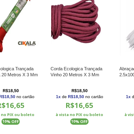
ologica Trançada
Corda Ecologica Trançada
Abraça
 20 Metros X 3 Mm
Vinho 20 Metros X 3 Mm
2.5x1
R$18,50
R$18,50
R$18,50
no cartão
1
x
de
R$18,50
no cartão
1
x
R$16,65
R$16,65
a no PIX ou boleto
à vista no PIX ou boleto
à vi
% OFF
% OFF
10
10