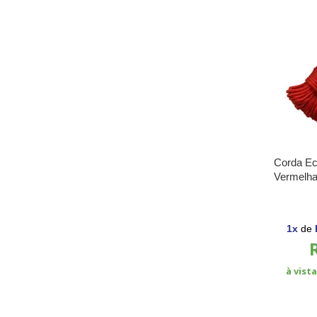
Corda Ec
Vermelha
1
x
de
à vist