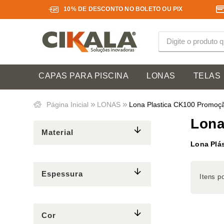
10% DE DESCONTO NO BOLETO OU PIX
CAPAS PARA PISCINA
LONAS
TELAS
»
»
Página Inicial
LONAS
Lona Plastica CK100 Promoç
Lona
Material
Lona Plás
Espessura
Itens p
Cor