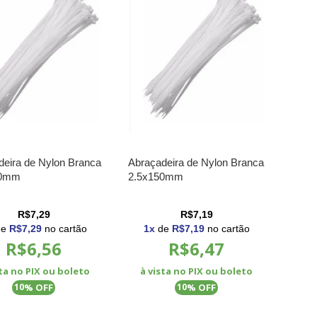
deira de Nylon Branca
Abraçadeira de Nylon Branca
00mm
2.5x150mm
R$7,29
R$7,19
de
R$7,29
no cartão
1
x
de
R$7,19
no cartão
R$6,56
R$6,47
sta no PIX ou boleto
à vista no PIX ou boleto
% OFF
% OFF
10
10