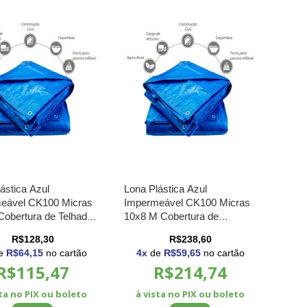
ástica Azul
Lona Plástica Azul
eável CK100 Micras
Impermeável CK100 Micras
Cobertura de Telhados
10x8 M Cobertura de
s Obras Material de
Telhados Barracas Obras
R$128,30
R$238,60
ução
Material de Construção
e
R$64,15
no cartão
4
x
de
R$59,65
no cartão
R$115,47
R$214,74
sta no PIX ou boleto
à vista no PIX ou boleto