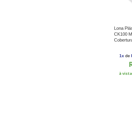
Lona Plás
CK100 M
Cobertur
e Cantei
1
x
de
à vist