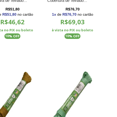
ra de Telhado
Cobertura de Telhado
 Obras Material de
Barraca Obras Material de
R$51,80
R$76,70
ução
Construção
e
R$51,80
no cartão
1
x
de
R$76,70
no cartão
R$46,62
R$69,03
sta no PIX ou boleto
à vista no PIX ou boleto
% OFF
% OFF
10
10