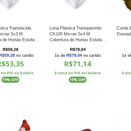
tica Translúcida
Lona Plástica Transparente
Corda 
icras 5x3 M
CK100 Micras 5x4 M
Dourad
a de Hortas Estufas
Cobertura de Hortas Estufas
ros
e Canteiros
R$59,28
R$79,04
R$59,28
no cartão
1
x
de
R$79,04
no cartão
1
x
d
R$53,35
R$71,14
a no PIX ou boleto
à vista no PIX ou boleto
à vi
% OFF
% OFF
10
10