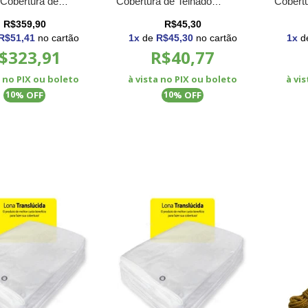
Cobertura de
Cobertura de Telhado
Cobertu
 Barracas Obras
Barraca Obras Material de
Barraca
R$359,90
R$45,30
 de Construção
Construção
Constr
R$51,41
no cartão
1
x
de
R$45,30
no cartão
1
x
d
$323,91
R$40,77
a no PIX ou boleto
à vista no PIX ou boleto
à vi
% OFF
% OFF
10
10