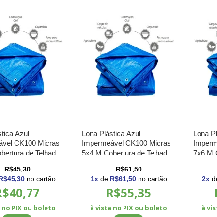
tica Azul
Lona Plástica Azul
Lona Pl
ável CK100 Micras
Impermeável CK100 Micras
Imperm
bertura de Telhados
5x4 M Cobertura de Telhados
7x6 M 
 Obras Material de
Barracas Obras Material de
Barraca
R$45,30
R$61,50
ção
Construção
Constr
R$45,30
no cartão
1
x
de
R$61,50
no cartão
2
x
d
R$40,77
R$55,35
a no PIX ou boleto
à vista no PIX ou boleto
à vi