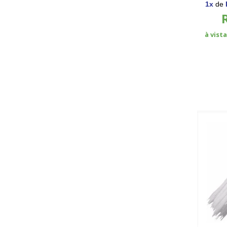
1
x
de
à vist