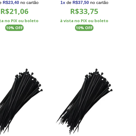
e
R$23,40
no cartão
1
x
de
R$37,50
no cartão
R$21,06
R$33,75
sta no PIX ou boleto
à vista no PIX ou boleto
% OFF
% OFF
10
10