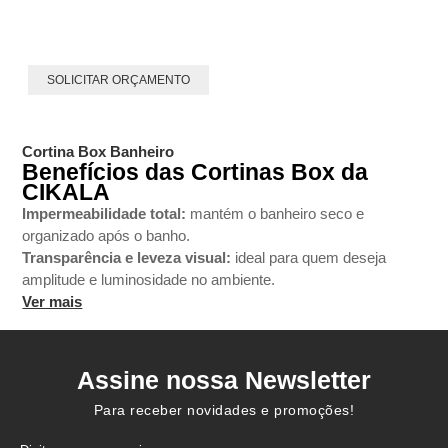
SOLICITAR ORÇAMENTO
Cortina Box Banheiro
Benefícios das Cortinas Box da
CIKALA
Impermeabilidade total:
mantém o banheiro seco e
organizado após o banho.
Transparência e leveza visual:
ideal para quem deseja
amplitude e luminosidade no ambiente.
Segurança e higiene:
Ver mais
com tecnologia
antifúngica
e material
atóxico
.
Facilidade de uso:
presilhas práticas para fixação e
remoção rápida.
Assine nossa Newsletter
Durabilidade:
PVC de alta qualidade, resistente à umidade e
Para receber novidades e promoções!
ao uso contínuo.
Diferenciais da Loja CIKALA