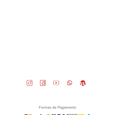
3. As cortinas são laváveis?
Sim. A limpeza é simples: use apenas pano úmido com
sabão neutro.
Evite alvejantes ou produtos abrasivos para manter a
transparência do PVC.
4. Essas cortinas são compatíveis com
qualquer tipo de box?
Sim! Com tamanhos variados, é possível adaptar facilmente
à maioria dos banheiros.
Confira opções como
2,00x1,40m
ou
2,80x2,00m
.
5. As cortinas são sob medida?
Trabalhamos com modelos prontos e diversos tamanhos,
mas para projetos específicos, consulte nosso atendimento
para verificar a possibilidade de
cortina box banheiro sob
medida
.
Formas de Pagamento