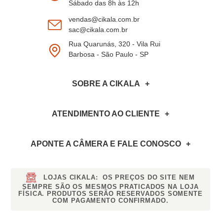
Sábado das 8h às 12h
Cortina Box Banheiro PVC Transparente
2,50x1,40m com Presilhas
vendas@cikala.com.br
Com excelente largura e altura intermediária, é versátil para
sac@cikala.com.br
diferentes layouts de box.
Rua Quarunás, 320 - Vila Rui
PVC resistente e acabamento de fácil manutenção.
Barbosa - São Paulo - SP
Cortina Box Banheiro PVC Transparente
2,80x2,00m com Presilhas
SOBRE A CIKALA
Modelo maior, ideal para banheiros amplos ou duplos.
Alta durabilidade e proteção, sem perder a leveza visual do
ambiente.
ATENDIMENTO AO CLIENTE
Perguntas Frequentes
1. A cortina box é resistente à umidade e
APONTE A CÂMERA
E FALE CONOSCO
fungos?
Sim! Todos os modelos são fabricados em
PVC
impermeável
,
antifúngico
e
atóxico
, perfeitos para o
LOJAS CIKALA:
OS PREÇOS DO SITE NEM
ambiente do banheiro.
SEMPRE SÃO OS MESMOS PRATICADOS NA LOJA
FÍSICA. PRODUTOS SERÃO RESERVADOS SOMENTE
2. Como é feita a instalação das cortinas?
COM PAGAMENTO CONFIRMADO.
As cortinas já acompanham
presilhas
práticas, que facilitam
a fixação no suporte ou varão. Basta encaixar e ajustar.