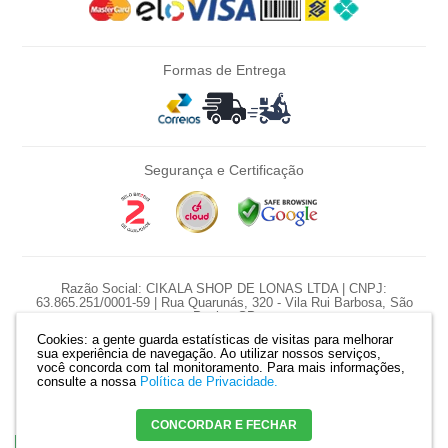
Formas de Entrega
Segurança e Certificação
Razão Social: CIKALA SHOP DE LONAS LTDA | CNPJ:
63.865.251/0001-59 | Rua Quarunás, 320 - Vila Rui Barbosa, São
Paulo - SP
Cookies: a gente guarda estatísticas de visitas para melhorar
*Nossas promoções são diárias e pontuais, preço e estoque sujeito a
sua experiência de navegação. Ao utilizar nossos serviços,
variação diariamente.
você concorda com tal monitoramento.
Para mais informações,
*Produtos serão reservados somente com pagamento confirmado. |
consulte a nossa
Política de Privacidade.
Mapa do site
CONCORDAR E FECHAR