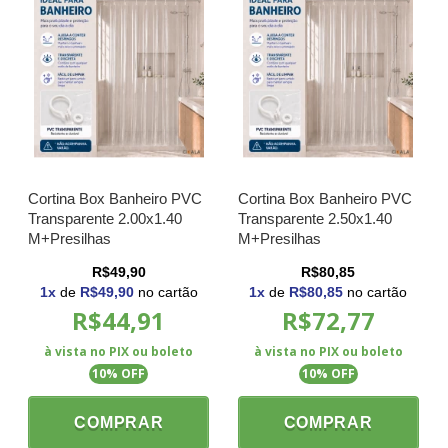
Cortina Box Banheiro PVC
Cortina Box Banheiro PVC
Transparente 2.00x1.40
Transparente 2.50x1.40
M+Presilhas
M+Presilhas
R$49,90
R$80,85
1
x
de
R$49,90
no cartão
1
x
de
R$80,85
no cartão
R$44,91
R$72,77
à vista no PIX ou boleto
à vista no PIX ou boleto
10
% OFF
10
% OFF
COMPRAR
COMPRAR