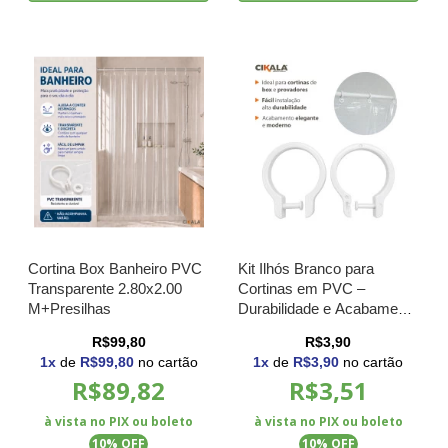
Cortina Box Banheiro PVC
Kit Ilhós Branco para
Transparente 2.80x2.00
Cortinas em PVC –
M+Presilhas
Durabilidade e Acabamento
Impecável
R$99,80
R$3,90
1
x
de
R$99,80
no cartão
1
x
de
R$3,90
no cartão
R$89,82
R$3,51
à vista no PIX ou boleto
à vista no PIX ou boleto
10
% OFF
10
% OFF