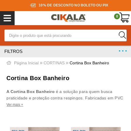
10% DE DESCONTO NO BOLETO OU PIX
0
FILTROS
»
»
Página Inicial
CORTINAS
Cortina Box Banheiro
Cortina Box Banheiro
A Cortina Box Banheiro
é a solução para quem busca
praticidade e proteção contra respingos. Fabricadas em PVC
transparente e com presilhas de fixação, nossas cortinas são
Ver mais +
fáceis de instalar e higienizar.