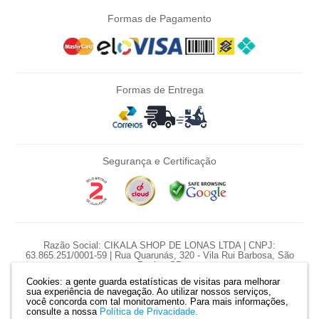
Formas de Pagamento
Formas de Entrega
Segurança e Certificação
Razão Social: CIKALA SHOP DE LONAS LTDA | CNPJ:
63.865.251/0001-59 | Rua Quarunás, 320 - Vila Rui Barbosa, São
Paulo - SP
Cookies: a gente guarda estatísticas de visitas para melhorar
*Nossas promoções são diárias e pontuais, preço e estoque sujeito a
sua experiência de navegação. Ao utilizar nossos serviços,
variação diariamente.
você concorda com tal monitoramento.
Para mais informações,
*Produtos serão reservados somente com pagamento confirmado. |
consulte a nossa
Política de Privacidade.
Mapa do site