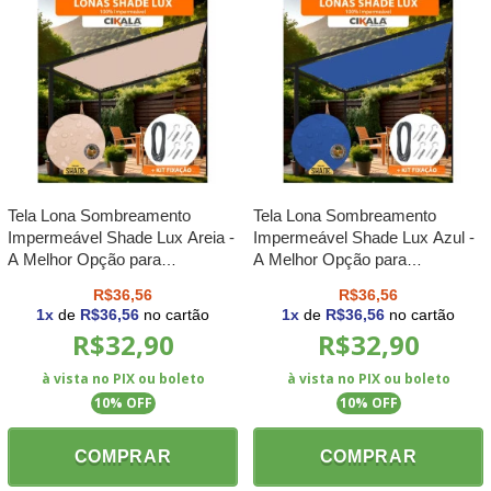
Tela Lona Sombreamento
Tela Lona Sombreamento
Impermeável Shade Lux Areia -
Impermeável Shade Lux Azul -
A Melhor Opção para
A Melhor Opção para
Sombreamento e Proteção
Sombreamento e Proteção
R$36,56
R$36,56
Externa M2
Externa M2
1
x
de
R$36,56
no cartão
1
x
de
R$36,56
no cartão
R$32,90
R$32,90
à vista no PIX ou boleto
à vista no PIX ou boleto
10
% OFF
10
% OFF
COMPRAR
COMPRAR