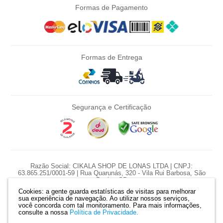
Formas de Pagamento
Formas de Entrega
Segurança e Certificação
Razão Social: CIKALA SHOP DE LONAS LTDA | CNPJ:
63.865.251/0001-59 | Rua Quarunás, 320 - Vila Rui Barbosa, São
Paulo - SP
Cookies: a gente guarda estatísticas de visitas para melhorar
*Nossas promoções são diárias e pontuais, preço e estoque sujeito a
sua experiência de navegação. Ao utilizar nossos serviços,
variação diariamente.
você concorda com tal monitoramento.
Para mais informações,
*Produtos serão reservados somente com pagamento confirmado. |
consulte a nossa
Política de Privacidade.
Mapa do site