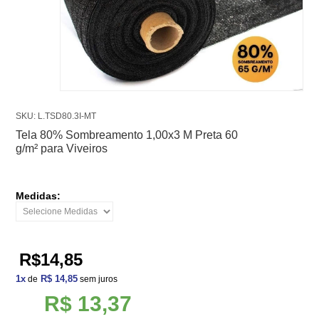
SKU: L.TSD80.3I-MT
Tela 80% Sombreamento 1,00x3 M Preta 60
g/m² para Viveiros
Medidas:
R$14,85
1
x
R$ 14,85
de
sem juros
R$ 13,37