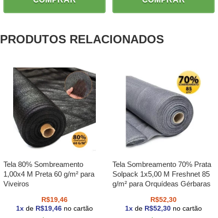
PRODUTOS RELACIONADOS
Tela 80% Sombreamento
Tela Sombreamento 70% Prata
1,00x4 M Preta 60 g/m² para
Solpack 1x5,00 M Freshnet 85
Viveiros
g/m² para Orquídeas Gérbaras
R$19,46
R$52,30
1
x
de
R$19,46
no cartão
1
x
de
R$52,30
no cartão