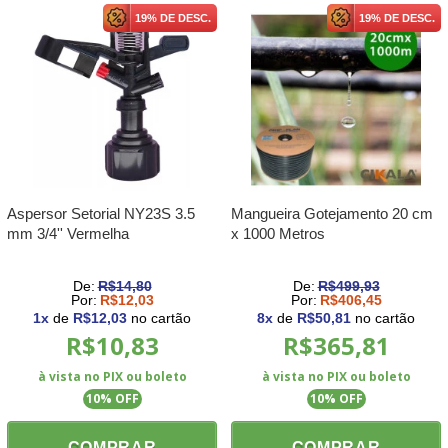
19% DE DESC.
19% DE DESC.
Aspersor Setorial NY23S 3.5
Mangueira Gotejamento 20 cm
mm 3/4'' Vermelha
x 1000 Metros
De:
R$14,80
De:
R$499,93
Por:
R$12,03
Por:
R$406,45
1
x
de
R$12,03
no cartão
8
x
de
R$50,81
no cartão
R$10,83
R$365,81
à vista no PIX ou boleto
à vista no PIX ou boleto
10
% OFF
10
% OFF
COMPRAR
COMPRAR