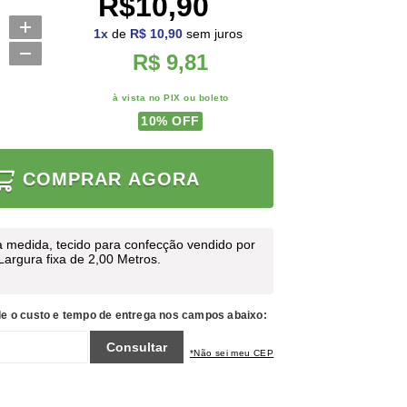
R$10,90
1
x
de
R$ 10,90
sem juros
R$ 9,81
à vista no PIX ou boleto
10
% OFF
COMPRAR AGORA
a medida, tecido para confecção vendido por
 Largura fixa de 2,00 Metros.
le o custo e tempo de entrega nos campos abaixo:
Consultar
*Não sei meu CEP