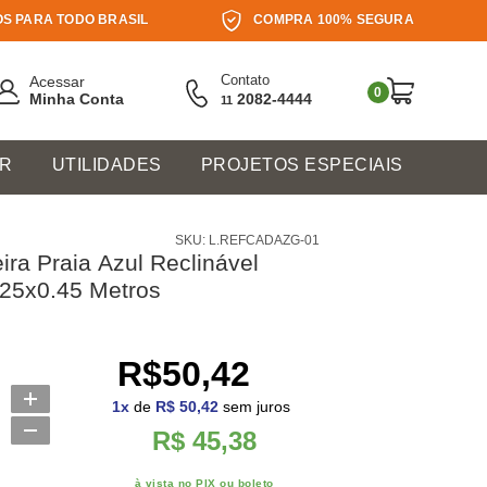
S PARA TODO BRASIL
COMPRA 100% SEGURA
Contato
Acessar
0
Minha Conta
2082-4444
11
ER
UTILIDADES
PROJETOS ESPECIAIS
SKU: L.REFCADAZG-01
ira Praia Azul Reclinável
25x0.45 Metros
R$50,42
1
x
de
R$ 50,42
sem juros
R$ 45,38
à vista no PIX ou boleto