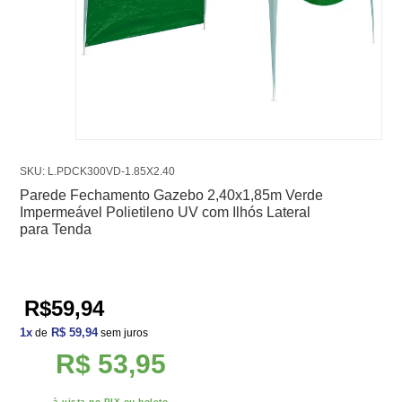
SKU: L.PDCK300VD-1.85X2.40
Parede Fechamento Gazebo 2,40x1,85m Verde
Impermeável Polietileno UV com Ilhós Lateral
para Tenda
R$59,94
1
x
R$ 59,94
de
sem juros
R$ 53,95
à vista no PIX ou boleto