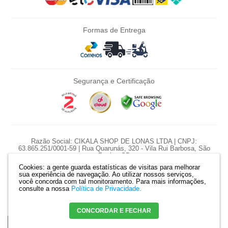
Formas de Entrega
Segurança e Certificação
Razão Social: CIKALA SHOP DE LONAS LTDA | CNPJ:
63.865.251/0001-59 | Rua Quarunás, 320 - Vila Rui Barbosa, São
Paulo - SP
Cookies: a gente guarda estatísticas de visitas para melhorar
*Nossas promoções são diárias e pontuais, preço e estoque sujeito a
sua experiência de navegação. Ao utilizar nossos serviços,
variação diariamente.
você concorda com tal monitoramento.
Para mais informações,
*Produtos serão reservados somente com pagamento confirmado. |
consulte a nossa
Política de Privacidade.
Mapa do site
CONCORDAR E FECHAR
Crie sua loja virtual
com a melhor empresa de e-commerce do Brasil.