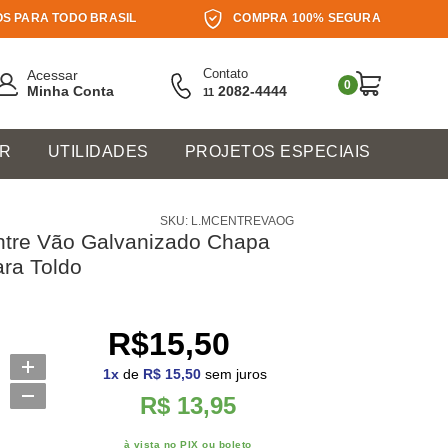
S PARA TODO BRASIL
COMPRA 100% SEGURA
Contato
Acessar
0
Minha Conta
2082-4444
11
ER
UTILIDADES
PROJETOS ESPECIAIS
SKU: L.MCENTREVAOG
ntre Vão Galvanizado Chapa
ra Toldo
R$15,50
1
x
de
R$ 15,50
sem juros
R$ 13,95
à vista no PIX ou boleto