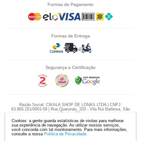
Formas de Pagamento
Formas de Entrega
Segurança e Certificação
Razão Social: CIKALA SHOP DE LONAS LTDA | CNPJ:
63.865.251/0001-59 | Rua Quarunás, 320 - Vila Rui Barbosa, São
Paulo - SP
Cookies: a gente guarda estatísticas de visitas para melhorar
*Nossas promoções são diárias e pontuais, preço e estoque sujeito a
sua experiência de navegação. Ao utilizar nossos serviços,
variação diariamente.
você concorda com tal monitoramento.
Para mais informações,
*Produtos serão reservados somente com pagamento confirmado. |
consulte a nossa
Política de Privacidade.
Mapa do site