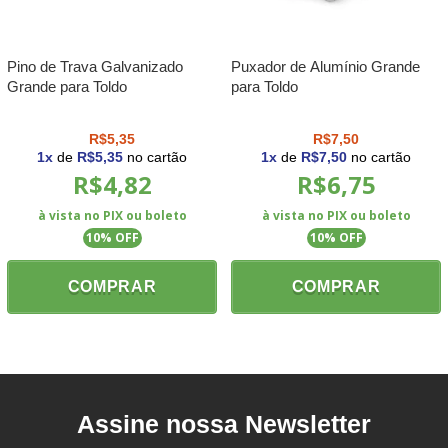
Pino de Trava Galvanizado
Puxador de Alumínio Grande
Grande para Toldo
para Toldo
R$5,35
R$7,50
1
x
de
R$5,35
no cartão
1
x
de
R$7,50
no cartão
R$4,82
R$6,75
à vista no PIX ou boleto
à vista no PIX ou boleto
10
% OFF
10
% OFF
COMPRAR
COMPRAR
Assine nossa Newsletter