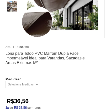
SKU: L.DF500MR
Lona para Toldo PVC Marrom Dupla Face
Impermeável Ideal para Varandas, Sacadas e
Áreas Externas M²
Medidas:
R$36,56
1
x
R$ 36,56
de
sem juros