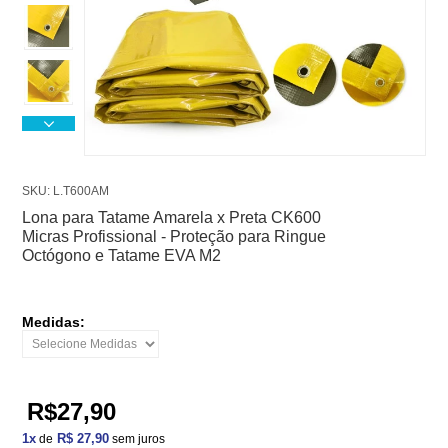
SKU: L.T600AM
Lona para Tatame Amarela x Preta CK600
Micras Profissional - Proteção para Ringue
Octógono e Tatame EVA M2
Medidas:
R$27,90
1
x
R$ 27,90
de
sem juros