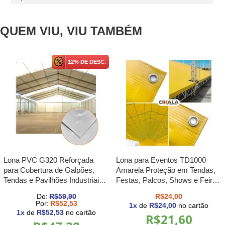
QUEM VIU, VIU TAMBÉM
12% DE DESC.
Lona PVC G320 Reforçada
Lona para Eventos TD1000
para Cobertura de Galpões,
Amarela Proteção em Tendas,
Tendas e Pavilhões Industriais
Festas, Palcos, Shows e Feiras
Impermeável e Alta Resistência
M2
De:
R$59,90
R$24,00
M²
Por:
R$52,53
1
x
de
R$24,00
no cartão
1
x
de
R$52,53
no cartão
R$21,60