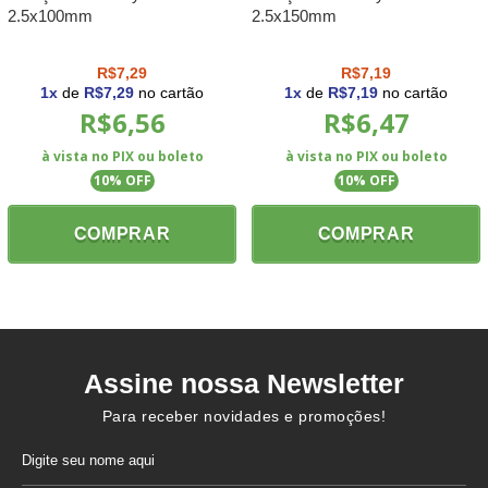
2.5x100mm
2.5x150mm
R$7,29
R$7,19
1
x
de
R$7,29
no cartão
1
x
de
R$7,19
no cartão
R$6,56
R$6,47
à vista no PIX ou boleto
à vista no PIX ou boleto
10
% OFF
10
% OFF
COMPRAR
COMPRAR
Assine nossa Newsletter
Para receber novidades e promoções!