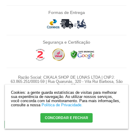
Formas de Entrega
Segurança e Certificação
Razão Social: CIKALA SHOP DE LONAS LTDA | CNPJ:
63.865.251/0001-59 | Rua Quarunás, 320 - Vila Rui Barbosa, São
Paulo - SP
Cookies: a gente guarda estatísticas de visitas para melhorar
*Nossas promoções são diárias e pontuais, preço e estoque sujeito a
sua experiência de navegação. Ao utilizar nossos serviços,
variação diariamente.
você concorda com tal monitoramento.
Para mais informações,
*Produtos serão reservados somente com pagamento confirmado. |
consulte a nossa
Política de Privacidade.
Mapa do site
CONCORDAR E FECHAR
Crie sua loja virtual
com a melhor empresa de e-commerce do Brasil.