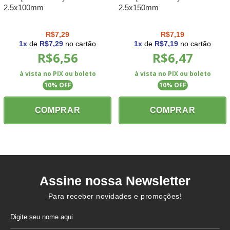
2.5x100mm
2.5x150mm
R$7,29
R$7,19
1
x
de
R$7,29
no cartão
1
x
de
R$7,19
no cartão
R$6,56
R$6,47
à vista no PIX ou boleto
à vista no PIX ou boleto
10
% OFF
10
% OFF
COMPRAR
COMPRAR
Assine nossa Newsletter
Para receber novidades e promoções!