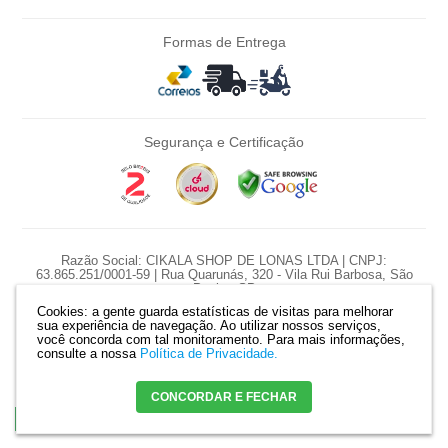
Formas de Entrega
Segurança e Certificação
Razão Social: CIKALA SHOP DE LONAS LTDA | CNPJ:
63.865.251/0001-59 | Rua Quarunás, 320 - Vila Rui Barbosa, São
Paulo - SP
Cookies: a gente guarda estatísticas de visitas para melhorar
*Nossas promoções são diárias e pontuais, preço e estoque sujeito a
sua experiência de navegação. Ao utilizar nossos serviços,
variação diariamente.
você concorda com tal monitoramento.
Para mais informações,
*Produtos serão reservados somente com pagamento confirmado. |
consulte a nossa
Política de Privacidade.
Mapa do site
CONCORDAR E FECHAR
Crie sua loja virtual
com a melhor empresa de e-commerce do Brasil.