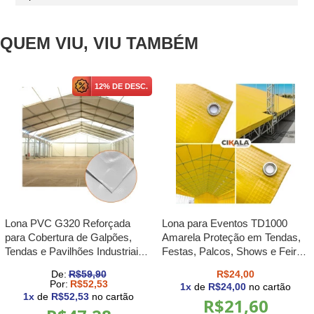
QUEM VIU, VIU TAMBÉM
12% DE DESC.
Lona PVC G320 Reforçada
Lona para Eventos TD1000
para Cobertura de Galpões,
Amarela Proteção em Tendas,
Tendas e Pavilhões Industriais
Festas, Palcos, Shows e Feiras
Impermeável e Alta Resistência
M2
De:
R$59,90
R$24,00
M²
Por:
R$52,53
1
x
de
R$24,00
no cartão
1
x
de
R$52,53
no cartão
R$21,60