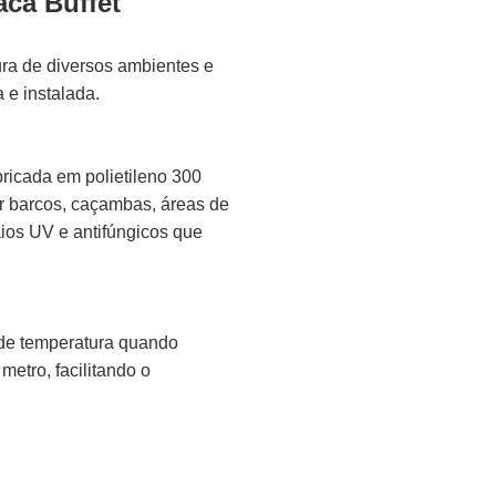
aca Buffet
ura de diversos ambientes e
a e instalada.
ricada em polietileno 300
ir barcos, caçambas, áreas de
aios UV e antifúngicos que
 de temperatura quando
etro, facilitando o