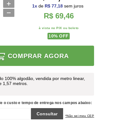
1
x
de
R$ 77,18
sem juros
R$ 69,46
à vista no PIX ou boleto
10
% OFF
COMPRAR AGORA
o 100% algodão, vendida por metro linear,
de 1,57 metros.
le o custo e tempo de entrega nos campos abaixo:
Consultar
*Não sei meu CEP