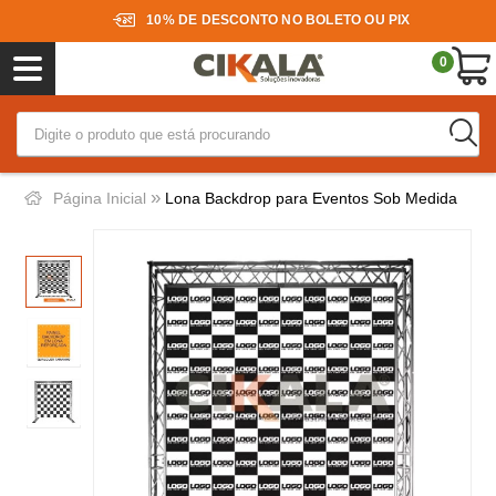
10% DE DESCONTO NO BOLETO OU PIX
0
»
Página Inicial
Lona Backdrop para Eventos Sob Medida