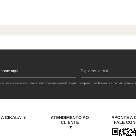
r-se você está aceitando receber nossos e-mails. Fique tranquilo, não fazemos envio de spam e
 A CIKALA
ATENDIMENTO AO
APONTE A 
CLIENTE
FALE CO