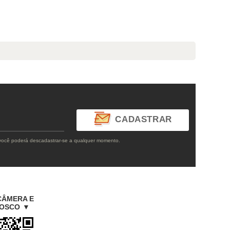
CADASTRAR
 você poderá descadastrar-se a qualquer momento.
CÂMERA
E
NOSCO