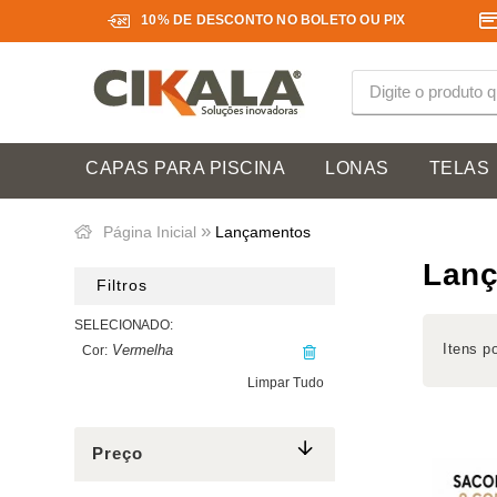
10% DE DESCONTO NO BOLETO OU PIX
CAPAS PARA PISCINA
LONAS
TELAS
»
Página Inicial
Lançamentos
Lan
Filtros
Itens p
Vermelha
Cor:
Limpar Tudo
Preço