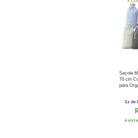
Sacola M
70 cm Co
para Org
1
x
de
à vist