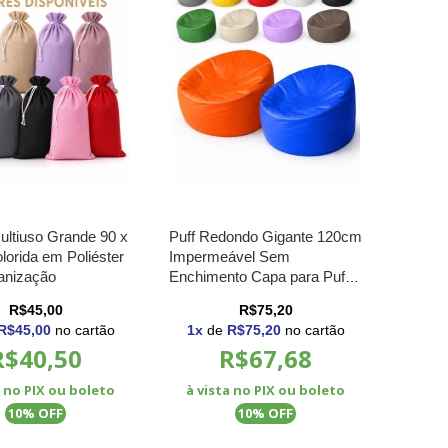
ultiuso Grande 90 x
Puff Redondo Gigante 120cm
lorida em Poliéster
Impermeável Sem
anização
Enchimento Capa para Puff
Grande Sala Jardim
R$45,00
R$75,20
R$45,00
no cartão
1
x
de
R$75,20
no cartão
R$40,50
R$67,68
a no PIX ou boleto
à vista no PIX ou boleto
% OFF
% OFF
10
10