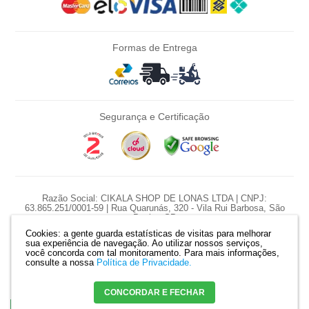
Formas de Entrega
Segurança e Certificação
Razão Social: CIKALA SHOP DE LONAS LTDA | CNPJ:
63.865.251/0001-59 | Rua Quarunás, 320 - Vila Rui Barbosa, São
Paulo - SP
Cookies: a gente guarda estatísticas de visitas para melhorar
*Nossas promoções são diárias e pontuais, preço e estoque sujeito a
sua experiência de navegação. Ao utilizar nossos serviços,
variação diariamente.
você concorda com tal monitoramento.
Para mais informações,
*Produtos serão reservados somente com pagamento confirmado. |
consulte a nossa
Política de Privacidade.
Mapa do site
CONCORDAR E FECHAR