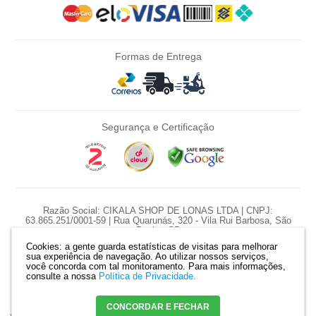
Formas de Entrega
Segurança e Certificação
Razão Social: CIKALA SHOP DE LONAS LTDA | CNPJ:
63.865.251/0001-59 | Rua Quarunás, 320 - Vila Rui Barbosa, São
Paulo - SP
Cookies: a gente guarda estatísticas de visitas para melhorar
*Nossas promoções são diárias e pontuais, preço e estoque sujeito a
sua experiência de navegação. Ao utilizar nossos serviços,
variação diariamente.
você concorda com tal monitoramento.
Para mais informações,
*Produtos serão reservados somente com pagamento confirmado. |
consulte a nossa
Política de Privacidade.
Mapa do site
CONCORDAR E FECHAR