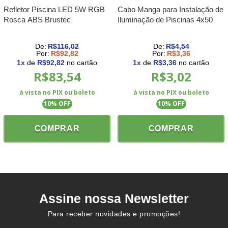
Refletor Piscina LED 5W RGB
Cabo Manga para Instalação de
Rosca ABS Brustec
Iluminação de Piscinas 4x50
De:
R$116,02
De:
R$4,54
Por:
R$92,82
Por:
R$3,36
1
x
de
R$92,82
no cartão
1
x
de
R$3,36
no cartão
R$83,54
R$3,02
à vista no PIX ou boleto
à vista no PIX ou boleto
10
% OFF
10
% OFF
COMPRAR
COMPRAR
Assine nossa Newsletter
Para receber novidades e promoções!