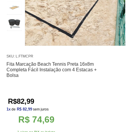
SKU: L.FTMCPR
Fita Marcação Beach Tennis Preta 16x8m
Completa Fácil Instalação com 4 Estacas +
Bolsa
R$82,99
1
x
R$ 82,99
de
sem juros
R$ 74,69
à vista no PIX ou boleto