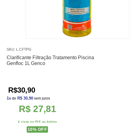
SKU: L.CFTPG
Clarificante Filtração Tratamento Piscina
Genfloc 1L Genco
R$30,90
1
x
R$ 30,90
de
sem juros
R$ 27,81
à vista no PIX ou boleto
10
% OFF