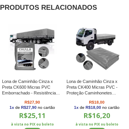
PRODUTOS RELACIONADOS
Lona de Caminhão Cinza x
Lona de Caminhão Cinza x
Preta CK600 Micras PVC
Preta CK400 Micras PVC -
Emborrachado - Resistência
Proteção Caminhonetes
Proteção Segurança Grandes
Carretinhas M2
R$27,90
R$18,00
Cargas M2
1
x
de
R$27,90
no cartão
1
x
de
R$18,00
no cartão
R$25,11
R$16,20
à vista no PIX ou boleto
à vista no PIX ou boleto