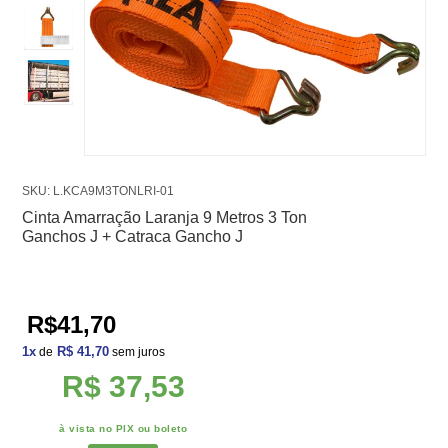
SKU: L.KCA9M3TONLRI-01
Cinta Amarração Laranja 9 Metros 3 Ton
Ganchos J + Catraca Gancho J
R$41,70
1
x
R$ 41,70
de
sem juros
R$ 37,53
à vista no PIX ou boleto