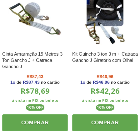
Cinta Amarração 15 Metros 3
Kit Guincho 3 ton 3 m + Catraca
Ton Gancho J + Catraca
Gancho J Giratório com Olhal
Gancho J
R$87,43
R$46,96
1
x
de
R$87,43
no cartão
1
x
de
R$46,96
no cartão
R$78,69
R$42,26
à vista no PIX ou boleto
à vista no PIX ou boleto
10
% OFF
10
% OFF
COMPRAR
COMPRAR