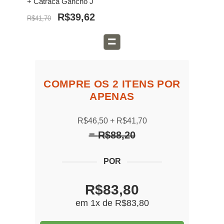
+ Catraca Gancho J
R$39,62
R$41,70
=
COMPRE OS 2 ITENS POR
APENAS
R$46,50
R$41,70
R$88,20
R$83,80
em 1x de
R$83,80