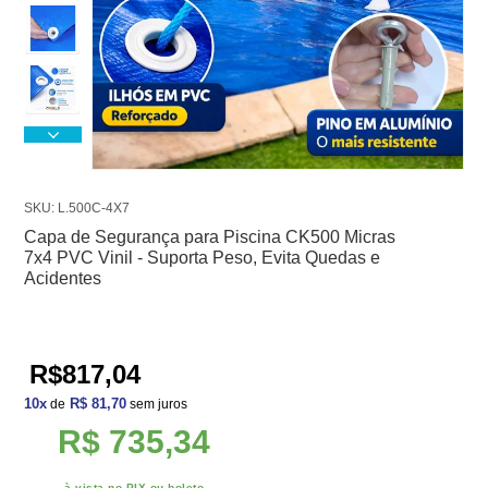
SKU: L.500C-4X7
Capa de Segurança para Piscina CK500 Micras
7x4 PVC Vinil - Suporta Peso, Evita Quedas e
Acidentes
R$817,04
10
x
R$ 81,70
de
sem juros
R$ 735,34
à vista no PIX ou boleto