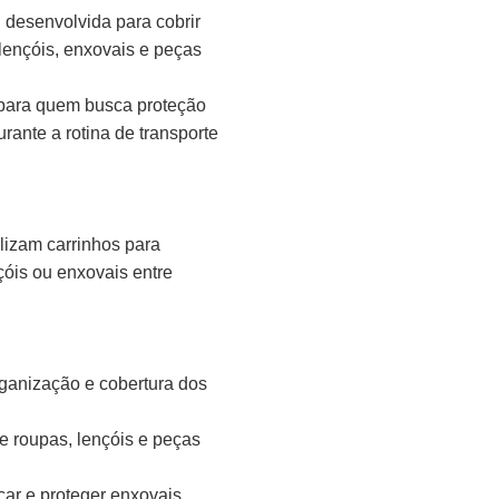
 desenvolvida para cobrir
 lençóis, enxovais e peças
 para quem busca proteção
urante a rotina de transporte
ilizam carrinhos para
çóis ou enxovais entre
organização e cobertura dos
de roupas, lençóis e peças
icar e proteger enxovais