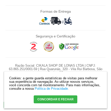
Formas de Entrega
Segurança e Certificação
Razão Social: CIKALA SHOP DE LONAS LTDA | CNPJ:
63.865.251/0001-59 | Rua Quarunás, 320 - Vila Rui Barbosa, São
Paulo - SP
Cookies: a gente guarda estatísticas de visitas para melhorar
*Nossas promoções são diárias e pontuais, preço e estoque sujeito a
sua experiência de navegação. Ao utilizar nossos serviços,
variação diariamente.
você concorda com tal monitoramento.
Para mais informações,
*Produtos serão reservados somente com pagamento confirmado. |
consulte a nossa
Política de Privacidade.
Mapa do site
CONCORDAR E FECHAR
Crie sua loja virtual
com a melhor empresa de e-commerce do Brasil.