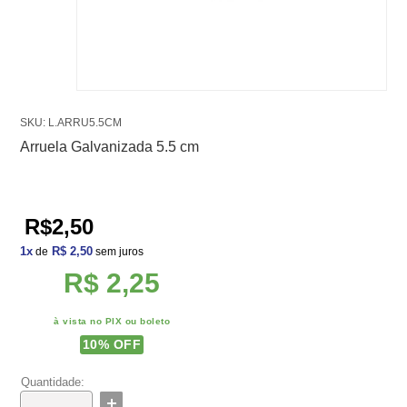
SKU: L.ARRU5.5CM
Arruela Galvanizada 5.5 cm
R$2,50
1
x
R$ 2,50
de
sem juros
R$ 2,25
à vista no PIX ou boleto
10
% OFF
Quantidade: