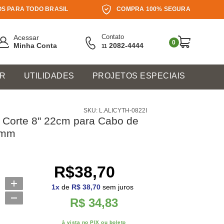
S PARA TODO BRASIL
COMPRA 100% SEGURA
Contato
Acessar
0
Minha Conta
2082-4444
11
ER
UTILIDADES
PROJETOS ESPECIAIS
SKU: L.ALICYTH-0822I
e Corte 8" 22cm para Cabo de
6mm
R$38,70
1
x
de
R$ 38,70
sem juros
R$ 34,83
à vista no PIX ou boleto