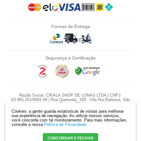
Formas de Entrega
Segurança e Certificação
Razão Social: CIKALA SHOP DE LONAS LTDA | CNPJ:
63.865.251/0001-59 | Rua Quarunás, 320 - Vila Rui Barbosa, São
Paulo - SP
Cookies: a gente guarda estatísticas de visitas para melhorar
*Nossas promoções são diárias e pontuais, preço e estoque sujeito a
sua experiência de navegação. Ao utilizar nossos serviços,
variação diariamente.
você concorda com tal monitoramento.
Para mais informações,
*Produtos serão reservados somente com pagamento confirmado. |
consulte a nossa
Política de Privacidade.
Mapa do site
CONCORDAR E FECHAR