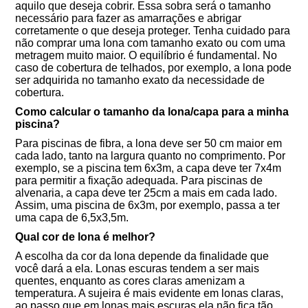
aquilo que deseja cobrir. Essa sobra será o tamanho
necessário para fazer as amarrações e abrigar
corretamente o que deseja proteger. Tenha cuidado para
não comprar uma lona com tamanho exato ou com uma
metragem muito maior. O equilíbrio é fundamental. No
caso de cobertura de telhados, por exemplo, a lona pode
ser adquirida no tamanho exato da necessidade de
cobertura.
Como calcular o tamanho da lona/capa para a minha
piscina?
Para piscinas de fibra, a lona deve ser 50 cm maior em
cada lado, tanto na largura quanto no comprimento. Por
exemplo, se a piscina tem 6x3m, a capa deve ter 7x4m
para permitir a fixação adequada. Para piscinas de
alvenaria, a capa deve ter 25cm a mais em cada lado.
Assim, uma piscina de 6x3m, por exemplo, passa a ter
uma capa de 6,5x3,5m.
Qual cor de lona é melhor?
A escolha da cor da lona depende da finalidade que
você dará a ela. Lonas escuras tendem a ser mais
quentes, enquanto as cores claras amenizam a
temperatura. A sujeira é mais evidente em lonas claras,
ao passo que em lonas mais escuras ela não fica tão